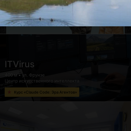
ITVirus
400 м • ул. Фрунзе
Центр искусственного интеллекта
Курс «Claude Code: Эра Агентов»