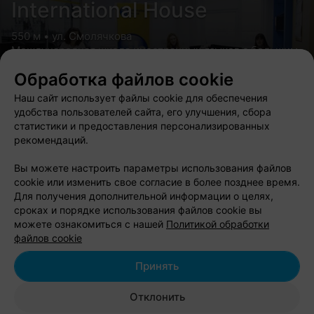
International House
550 м • ул. Смолячкова
Международная школа иностранных языков с большим
выбором курсов и индивидуально подобранными
Обработка файлов cookie
теоретическими материалами
Наш сайт использует файлы cookie для обеспечения
удобства пользователей сайта, его улучшения, сбора
статистики и предоставления персонализированных
рекомендаций.
QUVALDA
Вы можете настроить параметры использования файлов
cookie или изменить свое согласие в более позднее время.
800 м • ул. Куйбышева
Для получения дополнительной информации о целях,
Игровое пространство
сроках и порядке использования файлов cookie вы
можете ознакомиться с нашей
Политикой обработки
Акция «Специальное предложение в честь 10-летия»
файлов cookie
Принять
Показать ещё
Отклонить